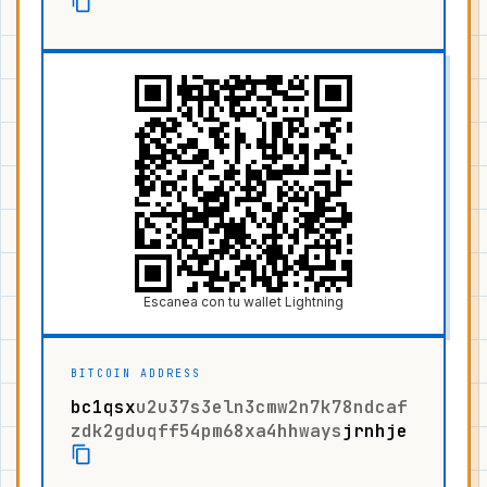
Escanea con tu wallet Lightning
BITCOIN ADDRESS
bc1qsx
u2u37s3eln3cmw2n7k78ndcaf
zdk2gduqff54pm68xa4hhways
jrnhje